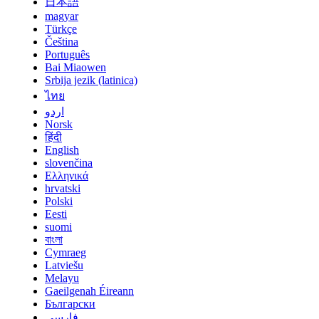
日本語
magyar
Türkçe
Čeština
Português
Bai Miaowen
Srbija jezik (latinica)
ไทย
اردو
Norsk
हिंदी
English
slovenčina
Ελληνικά
hrvatski
Polski
Eesti
suomi
বাংলা
Cymraeg
Latviešu
Melayu
Gaeilgenah Éireann
Български
فارسی