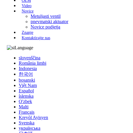
OEM
Video
Novice
Metuljasti ventil
pnevmatski aktuator
Novice podjetja
Znanje
Kontaktirajte nas
Language
slovenščina
România limbi
Indonesia
한국어
bosanski
Việt Nam
Español
íslenska
O'zbek
Malti
Français
Kreyòl Ayisyen
Svenska
українська