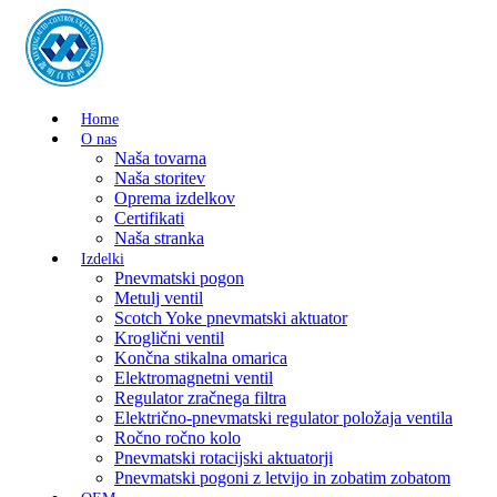
Home
O nas
Naša tovarna
Naša storitev
Oprema izdelkov
Certifikati
Naša stranka
Izdelki
Pnevmatski pogon
Metulj ventil
Scotch Yoke pnevmatski aktuator
Kroglični ventil
Končna stikalna omarica
Elektromagnetni ventil
Regulator zračnega filtra
Električno-pnevmatski regulator položaja ventila
Ročno ročno kolo
Pnevmatski rotacijski aktuatorji
Pnevmatski pogoni z letvijo in zobatim zobatom