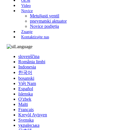
OEM
Video
Novice
Metuljasti ventil
pnevmatski aktuator
Novice podjetja
Znanje
Kontaktirajte nas
Language
slovenščina
România limbi
Indonesia
한국어
bosanski
Việt Nam
Español
íslenska
O'zbek
Malti
Français
Kreyòl Ayisyen
Svenska
українська