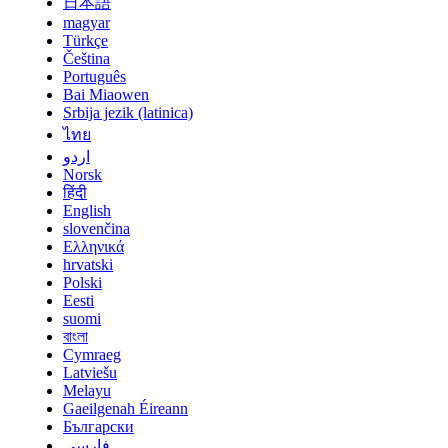
日本語
magyar
Türkçe
Čeština
Português
Bai Miaowen
Srbija jezik (latinica)
ไทย
اردو
Norsk
हिंदी
English
slovenčina
Ελληνικά
hrvatski
Polski
Eesti
suomi
বাংলা
Cymraeg
Latviešu
Melayu
Gaeilgenah Éireann
Български
فارسی