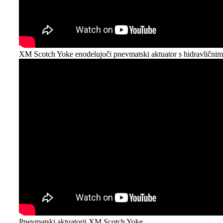
XM Scotch Yoke enodelujoči pnevmatski aktuator s hidravlični
Pnevmatski aktuatorji XM Scotch Yoke