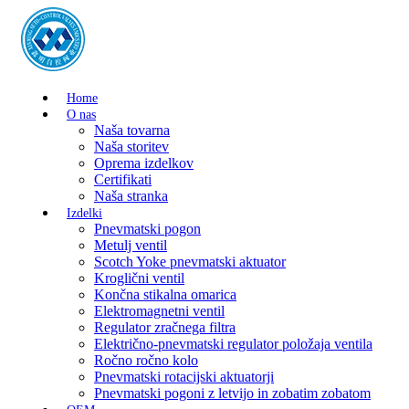
Home
O nas
Naša tovarna
Naša storitev
Oprema izdelkov
Certifikati
Naša stranka
Izdelki
Pnevmatski pogon
Metulj ventil
Scotch Yoke pnevmatski aktuator
Kroglični ventil
Končna stikalna omarica
Elektromagnetni ventil
Regulator zračnega filtra
Električno-pnevmatski regulator položaja ventila
Ročno ročno kolo
Pnevmatski rotacijski aktuatorji
Pnevmatski pogoni z letvijo in zobatim zobatom