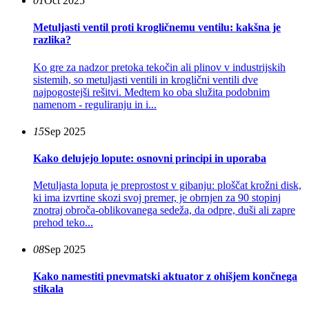
01
Oct 2025
Metuljasti ventil proti krogličnemu ventilu: kakšna je
razlika?
Ko gre za nadzor pretoka tekočin ali plinov v industrijskih
sistemih, so metuljasti ventili in kroglični ventili dve
najpogostejši rešitvi. Medtem ko oba služita podobnim
namenom - reguliranju in i...
15
Sep 2025
Kako delujejo lopute: osnovni principi in uporaba
Metuljasta loputa je preprostost v gibanju: ploščat krožni disk,
ki ima izvrtine skozi svoj premer, je obrnjen za 90 stopinj
znotraj obroča-oblikovanega sedeža, da odpre, duši ali zapre
prehod teko...
08
Sep 2025
Kako namestiti pnevmatski aktuator z ohišjem končnega
stikala