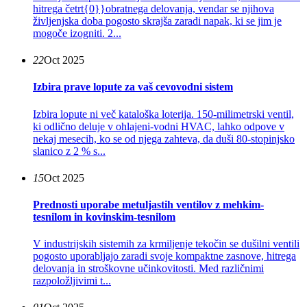
hitrega četrt{0}}obratnega delovanja, vendar se njihova
življenjska doba pogosto skrajša zaradi napak, ki se jim je
mogoče izogniti. 2...
22
Oct 2025
Izbira prave lopute za vaš cevovodni sistem
Izbira lopute ni več kataloška loterija. 150-milimetrski ventil,
ki odlično deluje v ohlajeni-vodni HVAC, lahko odpove v
nekaj mesecih, ko se od njega zahteva, da duši 80-stopinjsko
slanico z 2 % s...
15
Oct 2025
Prednosti uporabe metuljastih ventilov z mehkim-
tesnilom in kovinskim-tesnilom
V industrijskih sistemih za krmiljenje tekočin se dušilni ventili
pogosto uporabljajo zaradi svoje kompaktne zasnove, hitrega
delovanja in stroškovne učinkovitosti. Med različnimi
razpoložljivimi t...