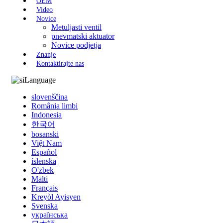
OEM
Video
Novice
Metuljasti ventil
pnevmatski aktuator
Novice podjetja
Znanje
Kontaktirajte nas
Language
slovenščina
România limbi
Indonesia
한국어
bosanski
Việt Nam
Español
íslenska
O'zbek
Malti
Français
Kreyòl Ayisyen
Svenska
українська