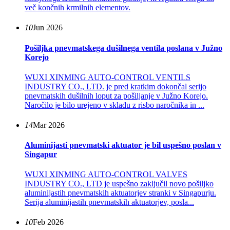
več končnih krmilnih elementov.
10
Jun 2026
Pošiljka pnevmatskega dušilnega ventila poslana v Južno
Korejo
WUXI XINMING AUTO-CONTROL VENTILS
INDUSTRY CO., LTD. je pred kratkim dokončal serijo
pnevmatskih dušilnih loput za pošiljanje v Južno Korejo.
Naročilo je bilo urejeno v skladu z risbo naročnika in ...
14
Mar 2026
Aluminijasti pnevmatski aktuator je bil uspešno poslan v
Singapur
WUXI XINMING AUTO-CONTROL VALVES
INDUSTRY CO., LTD je uspešno zaključil novo pošiljko
aluminijastih pnevmatskih aktuatorjev stranki v Singapurju.
Serija aluminijastih pnevmatskih aktuatorjev, posla...
10
Feb 2026