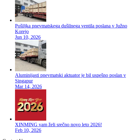
Pošiljka pnevmatskega dušilnega ventila poslana v Južno
Korejo
Jun 10, 2026
Aluminijasti pnevmatski aktuator je bil uspešno poslan v
Singapur
Mar 14, 2026
XINMING vam želi srečno novo leto 2026!
Feb 10, 2026