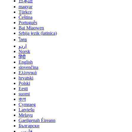
日本語
magyar
Türkçe
Čeština
Português
Bai Miaowen
Srbija jezik (latinica)
ไทย
اردو
Norsk
हिंदी
English
slovenčina
Ελληνικά
hrvatski
Polski
Eesti
suomi
বাংলা
Cymraeg
Latviešu
Melayu
Gaeilgenah Éireann
Български
فارسی