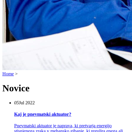
Home
>
Novice
05
Jul 2022
Kaj je pnevmatski aktuator?
Pnevmatski aktuator je naprava, ki pretvarja energijo
stisnjenega zraka v mehansko gibanje, ki regulira enega ali