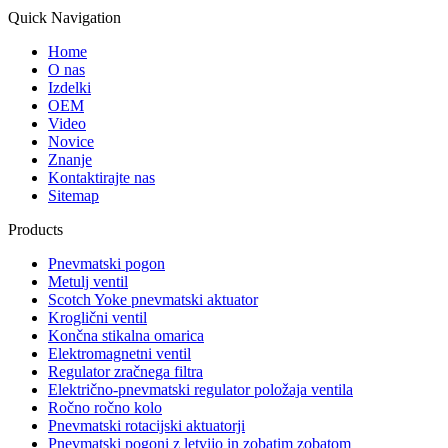
Quick Navigation
Home
O nas
Izdelki
OEM
Video
Novice
Znanje
Kontaktirajte nas
Sitemap
Products
Pnevmatski pogon
Metulj ventil
Scotch Yoke pnevmatski aktuator
Kroglični ventil
Končna stikalna omarica
Elektromagnetni ventil
Regulator zračnega filtra
Električno-pnevmatski regulator položaja ventila
Ročno ročno kolo
Pnevmatski rotacijski aktuatorji
Pnevmatski pogoni z letvijo in zobatim zobatom