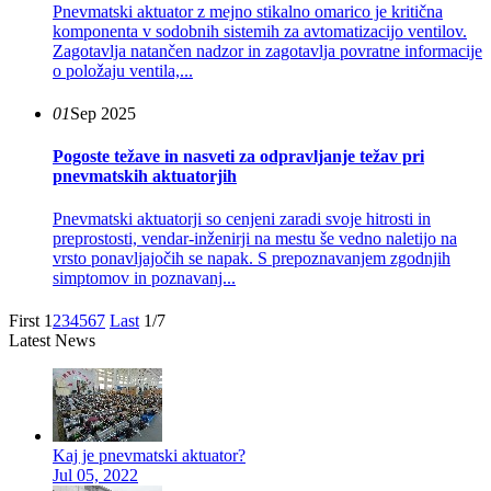
Pnevmatski aktuator z mejno stikalno omarico je kritična
komponenta v sodobnih sistemih za avtomatizacijo ventilov.
Zagotavlja natančen nadzor in zagotavlja povratne informacije
o položaju ventila,...
01
Sep 2025
Pogoste težave in nasveti za odpravljanje težav pri
pnevmatskih aktuatorjih
Pnevmatski aktuatorji so cenjeni zaradi svoje hitrosti in
preprostosti, vendar-inženirji na mestu še vedno naletijo na
vrsto ponavljajočih se napak. S prepoznavanjem zgodnjih
simptomov in poznavanj...
First
1
2
3
4
5
6
7
Last
1/7
Latest News
Kaj je pnevmatski aktuator?
Jul 05, 2022