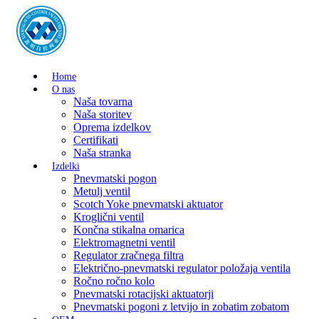
Home
O nas
Naša tovarna
Naša storitev
Oprema izdelkov
Certifikati
Naša stranka
Izdelki
Pnevmatski pogon
Metulj ventil
Scotch Yoke pnevmatski aktuator
Kroglični ventil
Končna stikalna omarica
Elektromagnetni ventil
Regulator zračnega filtra
Električno-pnevmatski regulator položaja ventila
Ročno ročno kolo
Pnevmatski rotacijski aktuatorji
Pnevmatski pogoni z letvijo in zobatim zobatom