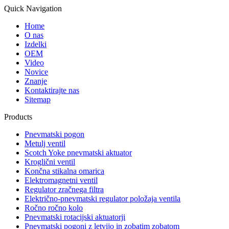
Quick Navigation
Home
O nas
Izdelki
OEM
Video
Novice
Znanje
Kontaktirajte nas
Sitemap
Products
Pnevmatski pogon
Metulj ventil
Scotch Yoke pnevmatski aktuator
Kroglični ventil
Končna stikalna omarica
Elektromagnetni ventil
Regulator zračnega filtra
Električno-pnevmatski regulator položaja ventila
Ročno ročno kolo
Pnevmatski rotacijski aktuatorji
Pnevmatski pogoni z letvijo in zobatim zobatom