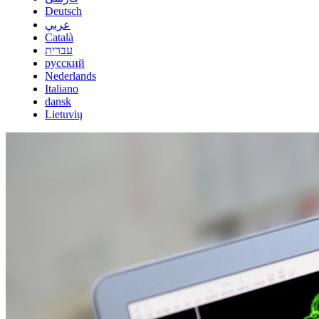
Deutsch
عربي
Català
עברית
русский
Nederlands
Italiano
dansk
Lietuvių