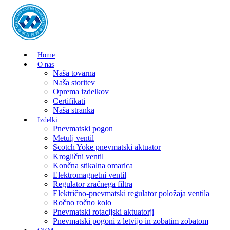
Home
O nas
Naša tovarna
Naša storitev
Oprema izdelkov
Certifikati
Naša stranka
Izdelki
Pnevmatski pogon
Metulj ventil
Scotch Yoke pnevmatski aktuator
Kroglični ventil
Končna stikalna omarica
Elektromagnetni ventil
Regulator zračnega filtra
Električno-pnevmatski regulator položaja ventila
Ročno ročno kolo
Pnevmatski rotacijski aktuatorji
Pnevmatski pogoni z letvijo in zobatim zobatom