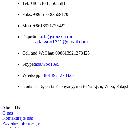
Tel: +86-510-83568681
Faks: +86-510-83568179
Mob: +8613921273425
E -poštni:
ada@xmzkf.com
ada.woo1311@gmail.com
Cell and WeChat: 008613921273425
Skype:
ada.woo1395
Whatsapp:
+8613921273425
Dodaj: št. 6, cesta Zhenyang, mesto Yangshi, Wuxi, Kitajs
About Us
O nas
Kontaktirajte nas
Povratne informacije