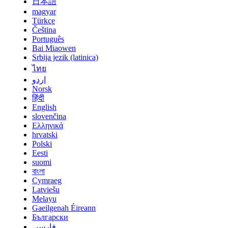
日本語
magyar
Türkçe
Čeština
Português
Bai Miaowen
Srbija jezik (latinica)
ไทย
اردو
Norsk
हिंदी
English
slovenčina
Ελληνικά
hrvatski
Polski
Eesti
suomi
বাংলা
Cymraeg
Latviešu
Melayu
Gaeilgenah Éireann
Български
فارسی