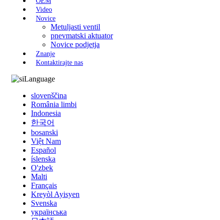
OEM
Video
Novice
Metuljasti ventil
pnevmatski aktuator
Novice podjetja
Znanje
Kontaktirajte nas
Language
slovenščina
România limbi
Indonesia
한국어
bosanski
Việt Nam
Español
íslenska
O'zbek
Malti
Français
Kreyòl Ayisyen
Svenska
українська