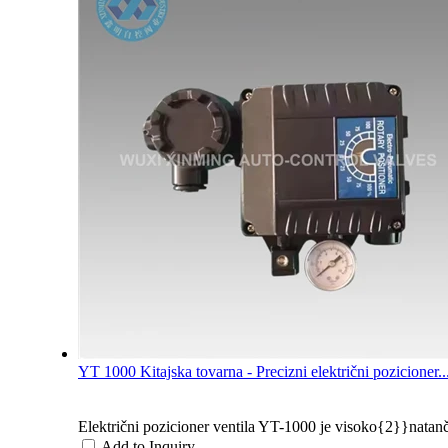
YT 1000 Kitajska tovarna - Precizni električni pozicioner..
Električni pozicioner ventila YT-1000 je visoko{2}}natanč
Add to Inquiry