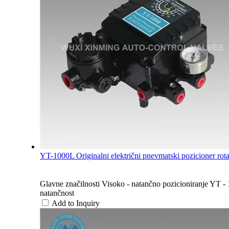
YT-1000L Originalni električni pnevmatski pozicioner rota
Glavne značilnosti Visoko - natančno pozicioniranje YT 
natančnost
Add to Inquiry