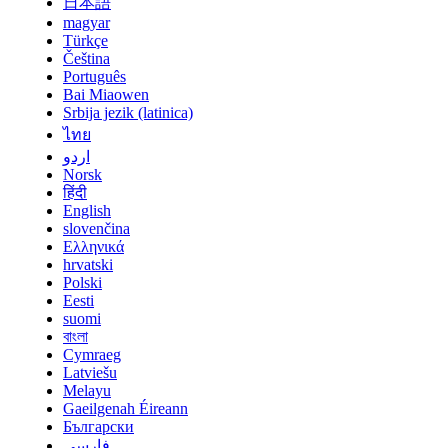
日本語
magyar
Türkçe
Čeština
Português
Bai Miaowen
Srbija jezik (latinica)
ไทย
اردو
Norsk
हिंदी
English
slovenčina
Ελληνικά
hrvatski
Polski
Eesti
suomi
বাংলা
Cymraeg
Latviešu
Melayu
Gaeilgenah Éireann
Български
فارسی