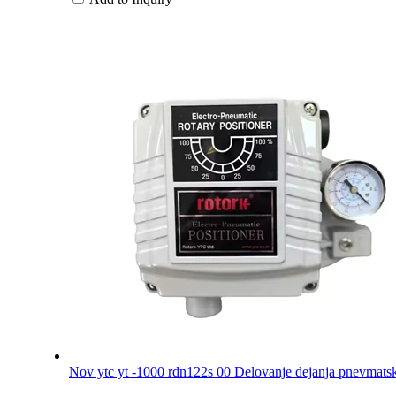
Nov ytc yt -1000 rdn122s 00 Delovanje dejanja pnevmatsk