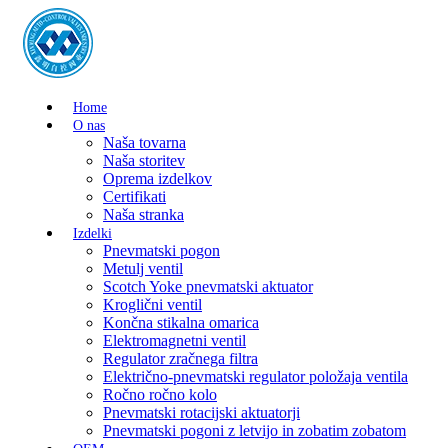
Home
O nas
Naša tovarna
Naša storitev
Oprema izdelkov
Certifikati
Naša stranka
Izdelki
Pnevmatski pogon
Metulj ventil
Scotch Yoke pnevmatski aktuator
Kroglični ventil
Končna stikalna omarica
Elektromagnetni ventil
Regulator zračnega filtra
Električno-pnevmatski regulator položaja ventila
Ročno ročno kolo
Pnevmatski rotacijski aktuatorji
Pnevmatski pogoni z letvijo in zobatim zobatom