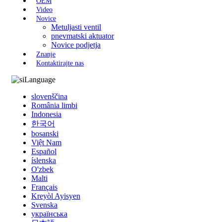
OEM
Video
Novice
Metuljasti ventil
pnevmatski aktuator
Novice podjetja
Znanje
Kontaktirajte nas
Language
slovenščina
România limbi
Indonesia
한국어
bosanski
Việt Nam
Español
íslenska
O'zbek
Malti
Français
Kreyòl Ayisyen
Svenska
українська