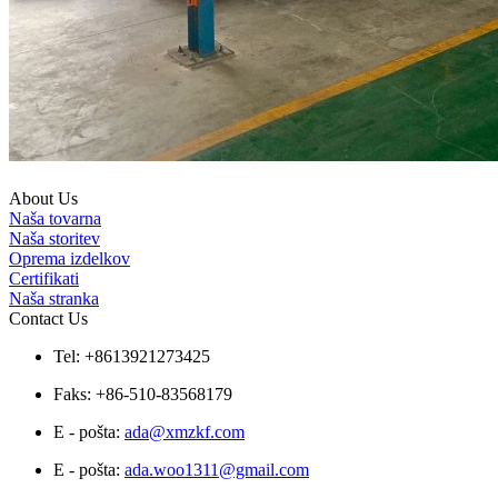
About Us
Naša tovarna
Naša storitev
Oprema izdelkov
Certifikati
Naša stranka
Contact Us
Tel: +8613921273425
Faks: +86-510-83568179
E - pošta:
ada@xmzkf.com
E - pošta:
ada.woo1311@gmail.com