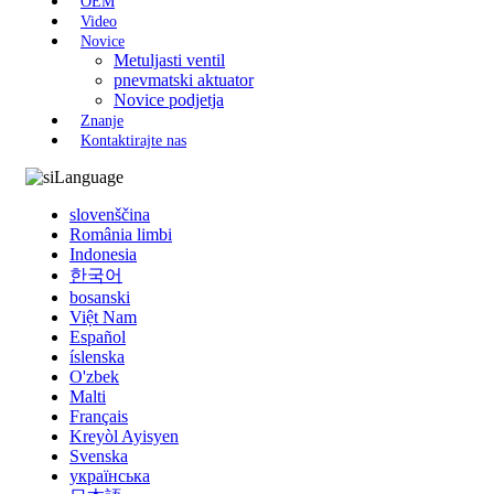
OEM
Video
Novice
Metuljasti ventil
pnevmatski aktuator
Novice podjetja
Znanje
Kontaktirajte nas
Language
slovenščina
România limbi
Indonesia
한국어
bosanski
Việt Nam
Español
íslenska
O'zbek
Malti
Français
Kreyòl Ayisyen
Svenska
українська