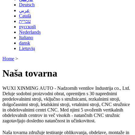
Deutsch
عربي
Català
עברית
русский
Nederlands
Italiano
dansk
Lietuvių
Home
>
Naša tovarna
WUXI XINMING AUTO - Nadzornih ventilov Industrija co., Ltd.
Deluje sodobni proizvodni obrat, opremljen s 30 naprednimi
predelovalnimi stroji, vključno s stružnicami, rezkalnimi stroji,
dolgočasnimi stroji, letalskimi stroji, vrtalnimi stroji, CNC stružnice
in obdelovalnimi centri CNC. Med njimi 5 uvoženih vertikalnih
obdelovalnih centrov in več visokih - natančnih CNC stružnic
zagotavljajo dosledno natančnost in učinkovitost.
Naša tovarna združuje testiranje oblikovanja, obdelave, montaže in