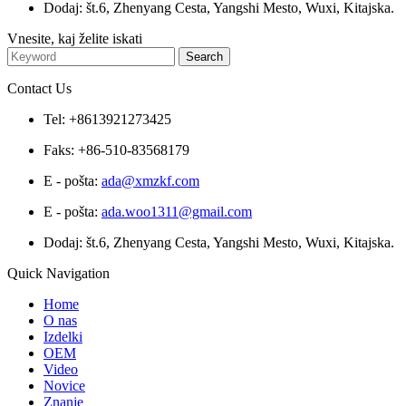
Dodaj: št.6, Zhenyang Cesta, Yangshi Mesto, Wuxi, Kitajska.
Vnesite, kaj želite iskati
Contact Us
Tel: +8613921273425
Faks: +86-510-83568179
E - pošta:
ada@xmzkf.com
E - pošta:
ada.woo1311@gmail.com
Dodaj: št.6, Zhenyang Cesta, Yangshi Mesto, Wuxi, Kitajska.
Quick Navigation
Home
O nas
Izdelki
OEM
Video
Novice
Znanje