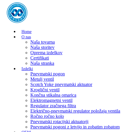
Home
O nas
Naša tovarna
Naša storitev
Oprema izdelkov
Certifikati
Naša stranka
Izdelki
Pnevmatski pogon
Metulj ventil
Scotch Yoke pnevmatski aktuator
Kroglični ventil
Končna stikalna omarica
Elektromagnetni ventil
Regulator zračnega filtra
Električno-pnevmatski regulator položaja ventila
Ročno ročno kolo
Pnevmatski rotacijski aktuatorji
Pnevmatski pogoni z letvijo in zobatim zobatom