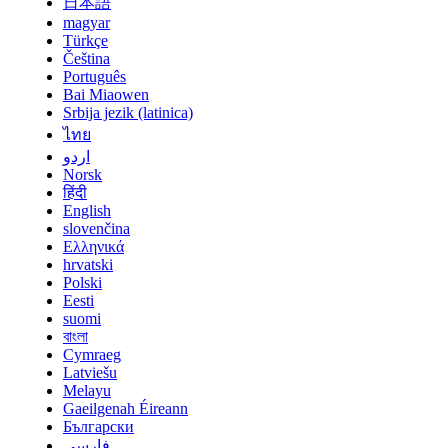
日本語
magyar
Türkçe
Čeština
Português
Bai Miaowen
Srbija jezik (latinica)
ไทย
اردو
Norsk
हिंदी
English
slovenčina
Ελληνικά
hrvatski
Polski
Eesti
suomi
বাংলা
Cymraeg
Latviešu
Melayu
Gaeilgenah Éireann
Български
فارسی