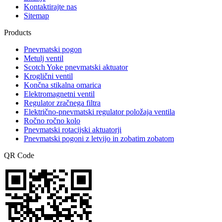
Kontaktirajte nas
Sitemap
Products
Pnevmatski pogon
Metulj ventil
Scotch Yoke pnevmatski aktuator
Kroglični ventil
Končna stikalna omarica
Elektromagnetni ventil
Regulator zračnega filtra
Električno-pnevmatski regulator položaja ventila
Ročno ročno kolo
Pnevmatski rotacijski aktuatorji
Pnevmatski pogoni z letvijo in zobatim zobatom
QR Code